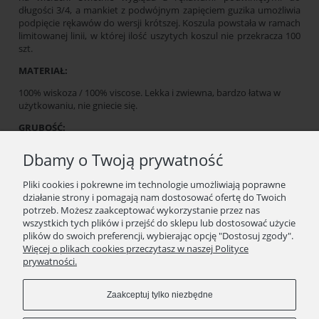
długości 3/4, a mankiet z podwójnym zapięciem guzika umożliwia
podpięcie rękawów do wersji krótszej. Koszula powstała w ramach
limitowanej linii, w której ilość uszytych koszul nie przekracza 100
szt.
MATERIAŁ:
100% wiskoza / 100% viscose. Lekka i zwiewna, bardzo łatwa w
użytkowaniu, nie gniecie się.
GRUBOŚĆ:
Tkanina o cieńszej niż standardowa grubości tkaniny koszulowej,
Dbamy o Twoją prywatność
140 g, wygodnie otulająca sylwetkę. Nieprzezroczysta,
oddychająca. Sprawdzi się przez cały rok. Wiosną i latem będzie
Pliki cookies i pokrewne im technologie umożliwiają poprawne
przyjemnie "chłodzić" ciało.
działanie strony i pomagają nam dostosować ofertę do Twoich
potrzeb. Możesz zaakceptować wykorzystanie przez nas
PRODUKCJA:
wszystkich tych plików i przejść do sklepu lub dostosować użycie
Zaprojektowane i wyprodukowane w 100% w Polsce. Guziki
plików do swoich preferencji, wybierając opcję "Dostosuj zgody".
wyprodukowane w Polsce.
Więcej o plikach cookies przeczytasz w naszej Polityce
prywatności.
Uwaga! Koniecznie zweryfikuj swoje obwody biustu i talii z
naszą tabelą rozmiarów umieszczoną w galerii produktu.
Zaakceptuj tylko niezbędne
Wymiana lub zwrot w przeciągu 14 dni.