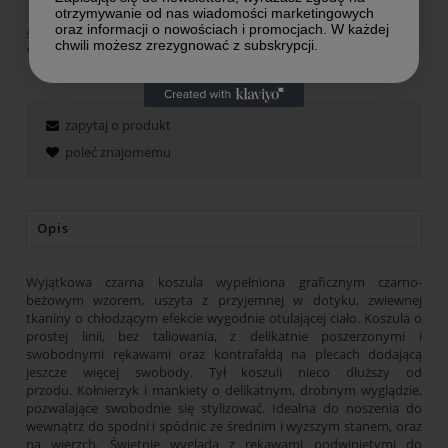
Do koszyka
otrzymywanie od nas wiadomości marketingowych
oraz informacji o nowościach i promocjach. W każdej
szt.
chwili możesz zrezygnować z subskrypcji.
*
- Pole wymagane
zapytaj o produkt
poleć znajomemu
Opis
Wyjątkowa czarna koszula wypełniona graficznym czarno-
beżowym wzorem, uszyta z przyjemnej w dotyku, zwiewnej
tkaniny o chłodzącym efekcie wygodnie otulającej ciało. Koszula o
prostej linii, bez taliowania, z delikatnie poszerzonymi i
swobodnymi rękawami oraz kontrafałdą na plecach dodającą
jeszcze więcej swobody. Tył koszuli nieco dłuższy od
przodu. Kołnierzyk i mankiety o delikatnym, drobnym wyglądzie,
pozwalające swobodnie się stylizować. Idealna do noszenia do
wewnątrz do spodni i spódnic ze średnim i wyższym stanem, oraz
na wierzch. Świetnie wygląda z rękawami podwiniętymi do