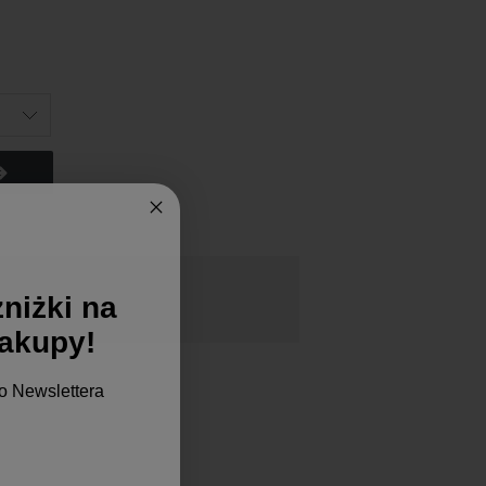
niżki na
zakupy!
o Newslettera