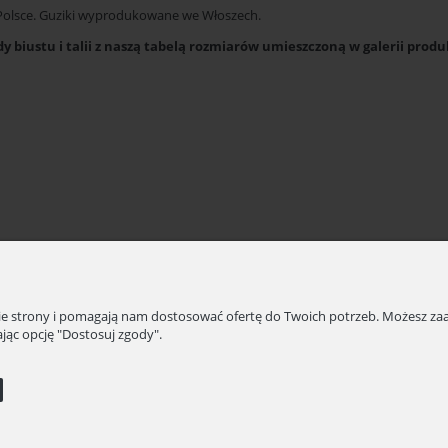
olsce. Guziki wyprodukowane we Włoszech.
 biustu i talii z naszą tabelą rozmiarów umieszczoną w galerii prod
nie strony i pomagają nam dostosować ofertę do Twoich potrzeb. Możesz zaa
jąc opcję "Dostosuj zgody".