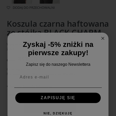
DODAJ DO PRZECHOWALNI
Koszula czarna haftowana
ze stójką BLACK CHARM
Zyskaj -5% zniżki na
Wysyłka w:
2 dni
pierwsze zakupy!
351,00 ZŁ
Cena:
Zapisz się do naszego Newslettera
Cena regularna:
390,00 zł
Najniższa cena z 30 dni przed obniżką:
312,00 zł
*
Rozmiar Koszule Taliowane:
ZAPISUJĘ SIĘ
Do koszyka
NIE, DZIĘKUJĘ
szt.