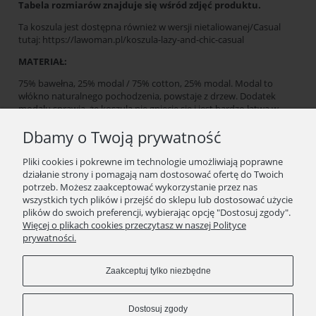
Tabela rozmiarów znajduje się wśród zdjęć produktu.
Ta koszula jest dostępna również w wersji nietaliowanej/Casual
tutaj:
https://lawoman.pl/koszula-lazy-and-chic-casual
MATERIAŁ:
75% bawełna, 25% modal / 75% cotton, 25% modal. Modal to
włókno naturalnego pochodzenia, powstaje z drzew. Dodatek
modalu sprawia, że koszula nie gniecie się i jest bardzo łatwa w
użytkowaniu i prasowaniu
Dbamy o Twoją prywatność
GRUBOŚĆ:
Pliki cookies i pokrewne im technologie umożliwiają poprawne
Tkanina o nieco cieńszej niż standardowa grubość tkaniny
działanie strony i pomagają nam dostosować ofertę do Twoich
koszulowej, 119 g. Tkanina miła w dotyku. Niegniotliwa i
potrzeb. Możesz zaakceptować wykorzystanie przez nas
oddychająca. Sprawdzi się przez cały rok.
wszystkich tych plików i przejść do sklepu lub dostosować użycie
plików do swoich preferencji, wybierając opcję "Dostosuj zgody".
PRODUKCJA:
Więcej o plikach cookies przeczytasz w naszej Polityce
Zaprojektowane i wyprodukowane w 100% w Polsce.
prywatności.
Uwaga! Koniecznie zweryfikuj swoje obwody biustu i talii z
naszą tabelą rozmiarów umieszczoną w galerii produktu.
Zaakceptuj tylko niezbędne
Wymiana lub zwrot w przeciągu 14 dni.
Dostosuj zgody