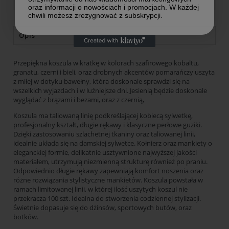
oraz informacji o nowościach i promocjach. W każdej
chwili możesz zrezygnować z subskrypcji.
Opis
Przepiękna koszula w kratkę w kolorach szafirowego kobaltu,
granatu, czerni i bieli, oraz drobnych akcentów pomarańczy uszyta
z miłej w dotyku bawełny, która doskonale sprawdzi się na
wszelkich wyjazdach i w luźniejsze dni. Jesienią będzie doskonale
wyglądać z brązami i bezami, oraz z czernią,
Koszula ma taliowaną linię podkreślającej kobiecą sylwetkę,
profesjonalny kształt, długie rękawy i klasyczne perłowe guziki.
Dzięki zastosowaniu szlachetnej tkaniny oraz taliowanej linii,
idealnie układa się na damskiej sylwetce. Kołnierz oraz mankiety o
eleganckiej formie­, delikatnie usztywnione najwyższej jakości
materiałem, utrzymują niezmienną strukturę również po praniu.
Odpowiednio długie rękawy zapewniają komfort noszenia oraz
różne rozwiązania stylistyczne mankietów. Koszula powstała w
ramach limitowanej linii, w której ilość uszytych koszul nie
przekracza 100 szt. Idealna do stworzenia codziennej stylizacji.
Świetnie dopasuje się do dżinsów, sportowych butów, oraz
botków.