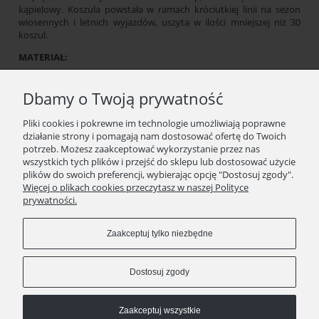
kąpielowy. Koszula powstała w ramach króciutkiej linii na sezon
wiosennych i letnich wyjazdów, uszyta w ilości mniejszej niż 30
koszul.
MATERIAŁ:
100% bawełna / 100% cotton. Wygodna i oddychająca.
Pochodzenie: Włochy
Dbamy o Twoją prywatność
GRUBOŚĆ:
Pliki cookies i pokrewne im technologie umożliwiają poprawne
działanie strony i pomagają nam dostosować ofertę do Twoich
Tkanina o cieńszej niż standardowa grubości tkaniny koszulowej,
potrzeb. Możesz zaakceptować wykorzystanie przez nas
120 g, wygodna i szlechatna na ciele, nieprzezroczysta. Idealnie
wszystkich tych plików i przejść do sklepu lub dostosować użycie
sprawdzi się wiosną i latem.
plików do swoich preferencji, wybierając opcję "Dostosuj zgody".
PRODUKCJA:
Więcej o plikach cookies przeczytasz w naszej Polityce
prywatności.
Zaprojektowane i wyprodukowane w 100% w Polsce. Guziki
wyprodukowane we Włoszech.
Zaakceptuj tylko niezbędne
Uwaga! Koniecznie zweryfikuj swoje obwody biustu i talii z
naszą tabelą rozmiarów umieszczoną w galerii produktu.
Dostosuj zgody
Wymiana lub zwrot w przeciągu 14 dni.
Zaakceptuj wszystkie