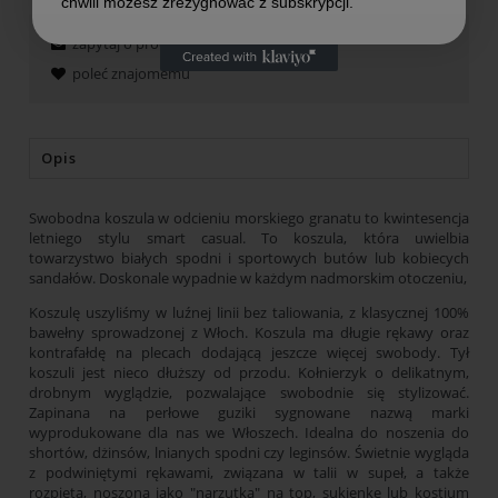
chwili możesz zrezygnować z subskrypcji.
zapytaj o produkt
poleć znajomemu
Opis
Swobodna koszula w odcieniu morskiego granatu to kwintesencja
letniego stylu smart casual. To koszula, która uwielbia
towarzystwo białych spodni i sportowych butów lub kobiecych
sandałów. Doskonale wypadnie w każdym nadmorskim otoczeniu,
Koszulę uszyliśmy w luźnej linii bez taliowania, z klasycznej 100%
bawełny sprowadzonej z Włoch. Koszula ma długie rękawy oraz
kontrafałdę na plecach dodającą jeszcze więcej swobody. Tył
koszuli jest nieco dłuższy od przodu. Kołnierzyk o delikatnym,
drobnym wyglądzie, pozwalające swobodnie się stylizować.
Zapinana na perłowe guziki sygnowane nazwą marki
wyprodukowane dla nas we Włoszech. Idealna do noszenia do
shortów, dżinsów, lnianych spodni czy leginsów. Świetnie wygląda
z podwiniętymi rękawami, związana w talii w supeł, a także
rozpięta, noszona jako "narzutka" na top, sukienkę lub kostium