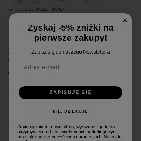
DODAJ DO PRZECHOWALNI
Koszula luźna granatowa
Zyskaj -5% zniżki na
MARINE NAVY
pierwsze zakupy!
Zapisz się do naszego Newslettera
Wysyłka w:
2 dni
400,00 ZŁ
Cena:
*
Rozmiar Koszule Nietaliowane:
ZAPISUJĘ SIĘ
NIE, DZIĘKUJĘ
Do koszyka
szt.
Zapisując się do newslettera, wyrażasz zgodę na
*
- Pole wymagane
otrzymywanie od nas wiadomości marketingowych
oraz informacji o nowościach i promocjach. W każdej