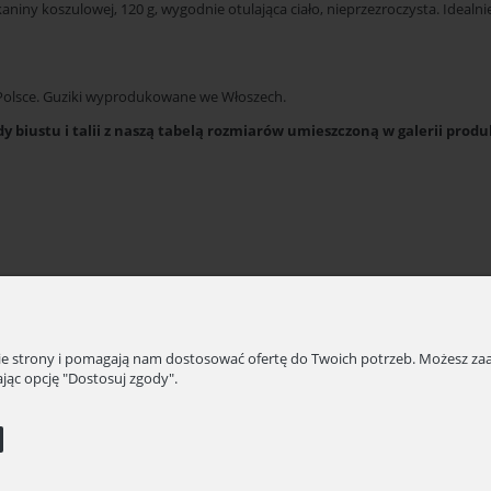
aniny koszulowej, 120 g, wygodnie otulająca ciało, nieprzezroczysta. Idealni
olsce. Guziki wyprodukowane we Włoszech.
 biustu i talii z naszą tabelą rozmiarów umieszczoną w galerii prod
nie strony i pomagają nam dostosować ofertę do Twoich potrzeb. Możesz zaa
jąc opcję "Dostosuj zgody".