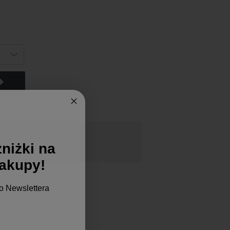
niżki na
zakupy!
o Newslettera