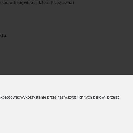
e sprawdzi się wiosną i latem. Przewiewna i
uktu.
kceptować wykorzystanie przez nas wszystkich tych plików i przejść