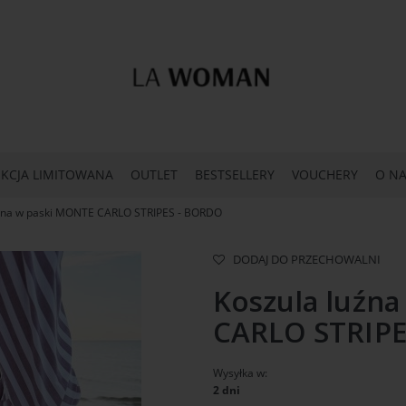
KCJA LIMITOWANA
OUTLET
BESTSELLERY
VOUCHERY
O NA
uźna w paski MONTE CARLO STRIPES - BORDO
DODAJ DO PRZECHOWALNI
Koszula luźn
CARLO STRIPE
Wysyłka w:
2 dni