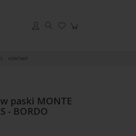
Zarejestruj się
Zaloguj się
S
KONTAKT
a w paski MONTE
S - BORDO