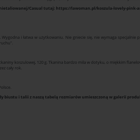
 nietaliowanej/Casual tutaj:
https://lawoman.pl/koszula-lovely-pink-
 Wygodna i łatwa w użytkowaniu. Nie gniecie się, nie wymaga specjalnie 
ruchu".
tkaniny koszulowej, 120 g. Tkanina bardzo mila w dotyku, o miękkim flanel
zez cały rok.
olsce.
 biustu i talii z naszą tabelą rozmiarów umieszczoną w galerii prod