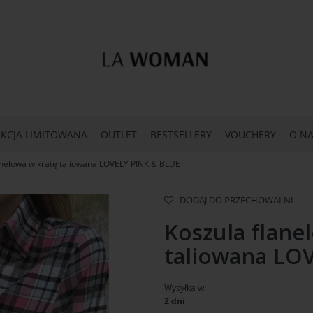
KCJA LIMITOWANA
OUTLET
BESTSELLERY
VOUCHERY
O NA
anelowa w kratę taliowana LOVELY PINK & BLUE
DODAJ DO PRZECHOWALNI
Koszula flane
taliowana LO
Wysyłka w:
2 dni