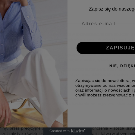
Zapisz się do naszeg
przeuroczej flanelowej koszuli w kratkę w rozświetlającym cerę połączeniu ko
żdego koloru dżinsów, jasnych spodni, leginsów a nawet dresów i luźnych, d
ZAPISUJĘ
j bawełny flanelowej w naszej pięknie taliowanej linii podkreślającej kobiec
olorze szarości sygnowane logo marki. Przyszycie guzików kontrastową błękit
ny oraz taliowanej linii idealnie układa się na damskiej sylwetce.
NIE, DZIĘ
 bardzo delikatnie usztywnione najwyższej jakości materiałem, utrzymują nie
noszenia oraz różne rozwiązania stylistyczne mankietów. Idealna do stworz
ami, oraz botków i długich kozaków,
Zapisując się do newslettera, 
otrzymywanie od nas wiadomo
oraz informacji o nowościach i
chwili możesz zrezygnować z su
niwersalna. Doskonale komponuje się zarówno z dżinsami i sportowymi but
dnicą na bardziej oficjalne wyjścia. Niezależnie od tego, czy planujesz
 każdej sytuacji.
iny, przez precyzyjne szycie, aż po ostatnie wykończenia – został sk
zula nie tylko świetnie wygląda, ale jest również trwała i łatwa w utrzymaniu