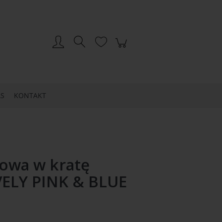
Zarejestruj się
Zaloguj się
S
KONTAKT
lowa w kratę
VELY PINK & BLUE