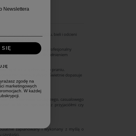
o Newslettera
lorystycznym: różu, błękitu, bieli i odcieni
zianinowych spódnic,
 SIĘ
ą sylwetkę. Koszula posiada profesjonalny
ną nitką jest wyjątkowym dopełnieniem
KUJĘ
zmienną strukturę również po praniu.
enia codziennej stylizacji. Świetnie dopasuje
wyrażasz zgodę na
ści marketingowych
 promocjach. W każdej
bskrypcji.
ami dla stworzenia luźniejszego, casualowego
 dzień w biurze, spotkanie z przyjaciółmi czy
rupulatnie zaplanowany i wykonany z myślą o
 czystości.