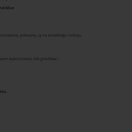
and-blue
prasowania, polecamy ją na wszelkiego rodzaju
owym wykończeniu. Nie gniotliwa i
uktu.