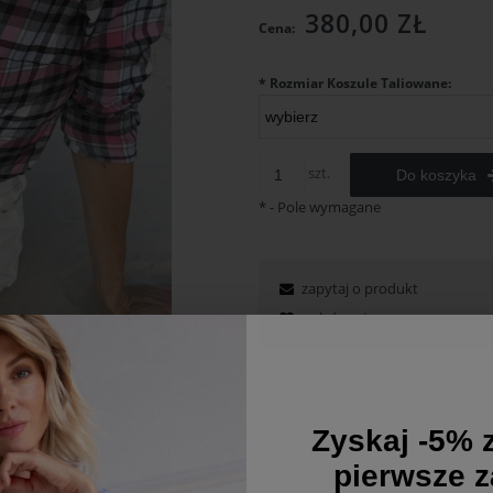
380,00 ZŁ
Cena:
*
Rozmiar Koszule Taliowane:
szt.
Do koszyka
*
- Pole wymagane
zapytaj o produkt
poleć znajomemu
Zyskaj -5% z
pierwsze 