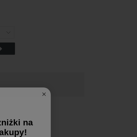
niżki na
zakupy!