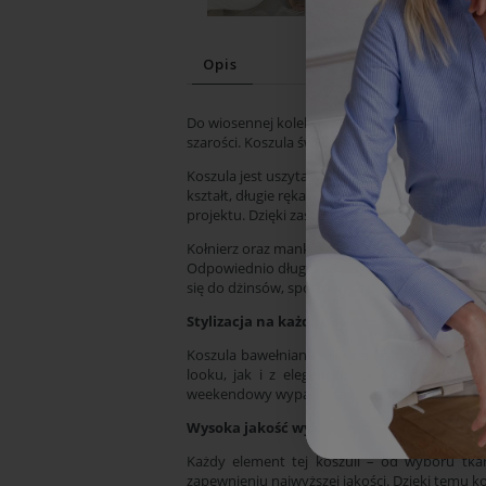
Opis
Do wiosennej kolekcji dołącza taliowana wersja 
szarości. Koszula świetnie dopasuje się do ka
Koszula jest uszyta z miłej w dotyku i wygodne
kształt, długie rękawy i klasyczne guziki w k
projektu. Dzięki zastosowaniu szlachetnej tkani
Kołnierz oraz mankiety o eleganckiej formie­,
Odpowiednio długie rękawy zapewniają komfort 
się do dżinsów, sportowych stylizacji z adidas
Stylizacja na każdą okazję
Koszula bawełniana w kratę jest niezwykle u
looku, jak i z eleganckimi spodniami czy spó
weekendowy wypad – ta koszula sprawdzi się w
Wysoka jakość wykonania
Każdy element tej koszuli – od wyboru tkan
zapewnieniu najwyższej jakości. Dzięki temu kos