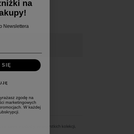
niżki na
zakupy!
o Newslettera
 SIĘ
KUJĘ
wyrażasz zgodę na
ści marketingowych
 promocjach. W każdej
bskrypcji.
ie nasze produkty, ze wszystkich kolekcji,