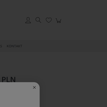
Zarejestruj się
Zaloguj się
S
KONTAKT
 PLN