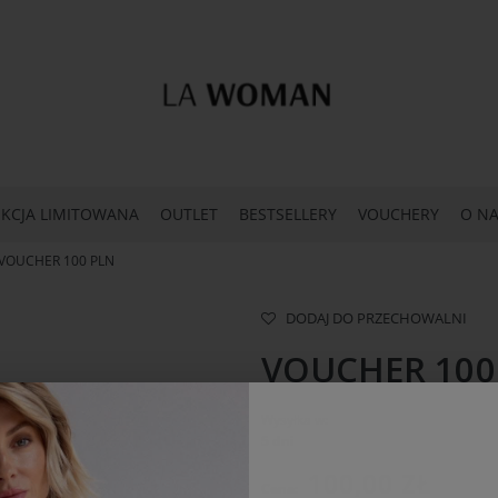
KCJA LIMITOWANA
OUTLET
BESTSELLERY
VOUCHERY
O NA
VOUCHER 100 PLN
DODAJ DO PRZECHOWALNI
VOUCHER 100
Wysyłka w:
5 dni
100,00 ZŁ
Cena: