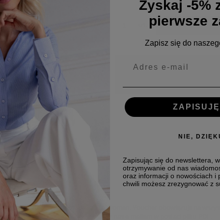
Zyskaj -5% z
pierwsze 
szt.
Do koszyka
Zapisz się do naszeg
zapytaj o produkt
poleć znajomemu
ZAPISUJĘ
NIE, DZIĘ
Zapisując się do newslettera, 
otrzymywanie od nas wiadomo
oraz informacji o nowościach i
chwili możesz zrezygnować z su
do wykorzystania w sklepie online La Woman. Voucher obowiązuje na wszystk
ny przez 12 m-cy i jest wysyłany przez nas e-mailem w postaci pliku PDF.