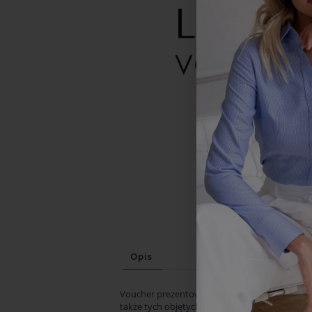
Opis
Voucher prezentowy SILVER o wartości 100 zł 
także tych objętych promocją. Voucher jest waż